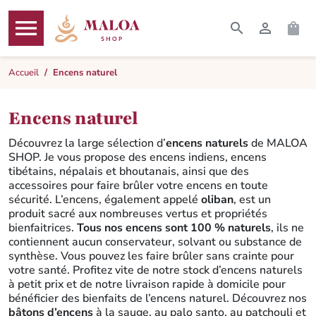




RECHERCHER
CONNEXI
PAN
MENU
Accueil
Encens naturel
Encens naturel
Découvrez la large sélection d’
encens naturels
de MALOA
SHOP. Je vous propose des encens indiens, encens
tibétains, népalais et bhoutanais, ainsi que des
accessoires pour faire brûler votre encens en toute
sécurité. L’encens, également appelé
oliban
, est un
produit sacré aux nombreuses vertus et propriétés
bienfaitrices.
Tous nos encens sont 100 % naturels
, ils ne
contiennent aucun conservateur, solvant ou substance de
synthèse. Vous pouvez les faire brûler sans crainte pour
votre santé. Profitez vite de notre stock d’encens naturels
à petit prix et de notre livraison rapide à domicile pour
bénéficier des bienfaits de l’encens naturel. Découvrez nos
bâtons d’encens
à la sauge, au palo santo, au patchouli et