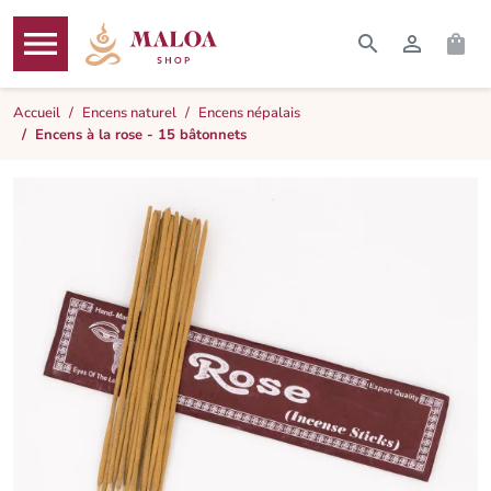




RECHERCHER
CONNEXI
PAN
MENU
Accueil
Encens naturel
Encens népalais
Encens à la rose - 15 bâtonnets