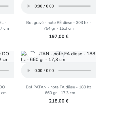
EL -
Bol gravé - note RÉ dièse - 303 hz -
,7 cm
754 gr - 15,3 cm
197,00 €
Aperçu rapide

 DO
Bol PATAN - note FA dièse - 188 hz
2 cm
- 660 gr - 17,3 cm
218,00 €