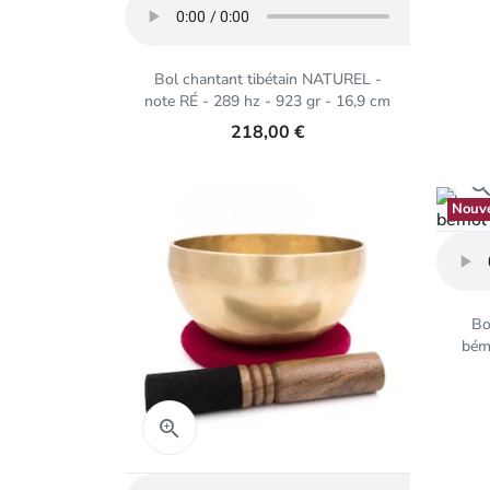
Bol chantant tibétain NATUREL -
note RÉ - 289 hz - 923 gr - 16,9 cm
218,00 €
Nouv
Bo
bém
Aperçu rapide
