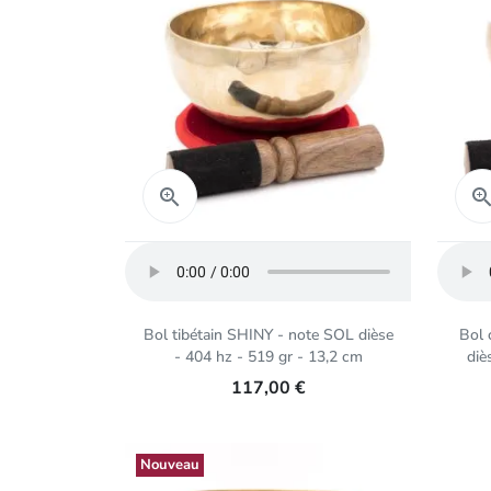
Aperçu rapide

Bol tibétain SHINY - note SOL dièse
Bol 
- 404 hz - 519 gr - 13,2 cm
diè
117,00 €
Nouveau