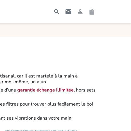




RECHERCHER
CONTACTEZ-MOI
CONNEXION
PANIER
isanal, car il est martelé à la main à
ner moi-même, un à un.
cie d’une
garantie échange illimitée
, hors sets
s filtres pour trouver plus facilement le bol
ant ses vibrations dans votre main.