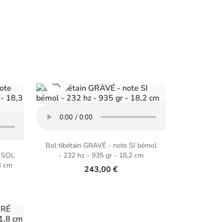
Aperçu rapide

Bol tibétain GRAVÉ - note SI bémol
e SOL
- 232 hz - 935 gr - 18,2 cm
3 cm
243,00 €