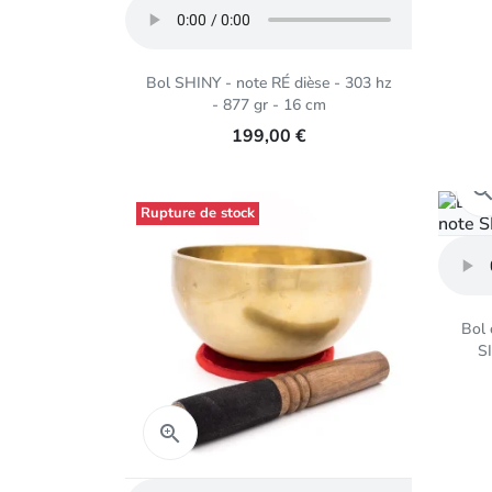
Bol SHINY - note RÉ dièse - 303 hz
- 877 gr - 16 cm
199,00 €
Rupture de stock
Bol 
SI
Aperçu rapide
