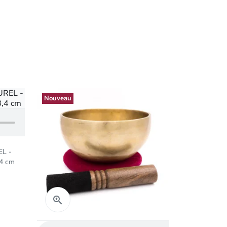
Nouveau
EL -
,4 cm
Aperçu rapide
