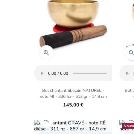
Aperçu rapide

Bol chantant tibétain NATUREL -
Bol 
note MI - 336 hz - 612 gr - 14,8 cm
145,00 €
Aperçu rapide

Nouv