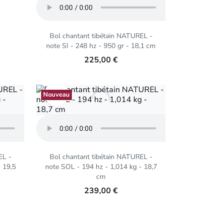
Bol chantant tibétain NATUREL -
note SI - 248 hz - 950 gr - 18,1 cm
225,00 €
Aperçu rapide

Nouveau
EL -
Bol chantant tibétain NATUREL -
 19,5
note SOL - 194 hz - 1,014 kg - 18,7
cm
239,00 €