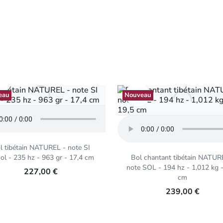
Aperçu rapide

Aperçu rapide

eau
Nouveau
l tibétain NATUREL - note SI
ol - 235 hz - 963 gr - 17,4 cm
Bol chantant tibétain NATUR
note SOL - 194 hz - 1,012 kg -
227,00 €
cm
239,00 €