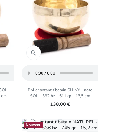
Aperçu rapide

 SOL
Bol chantant tibétain SHINY - note
2 cm
SOL - 392 hz - 611 gr - 13,5 cm
138,00 €
Aperçu rapide

Nouveau