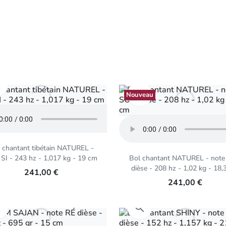
Aperçu rapide

Aperçu rapide

Nouveau
 chantant tibétain NATUREL -
 SI - 243 hz - 1,017 kg - 19 cm
Bol chantant NATUREL - not
dièse - 208 hz - 1,02 kg - 18,
241,00 €
241,00 €
Aperçu rapide
Aperçu rapide

