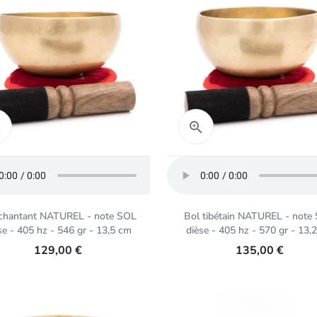
Aperçu rapide
Aperçu rapide


chantant NATUREL - note SOL
Bol tibétain NATUREL - note
se - 405 hz - 546 gr - 13,5 cm
dièse - 405 hz - 570 gr - 13,
129,00 €
135,00 €