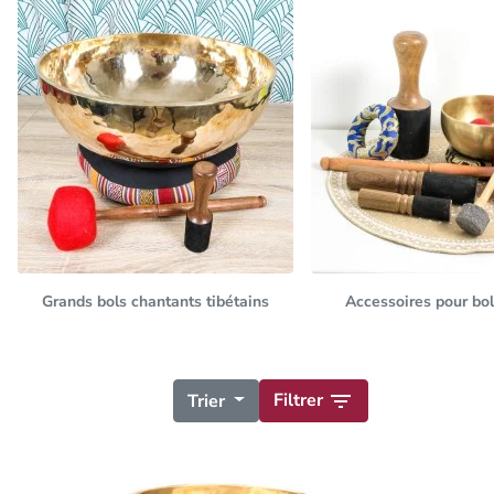
Grands bols chantants tibétains
Accessoires pour bol
Filtrer

Trier