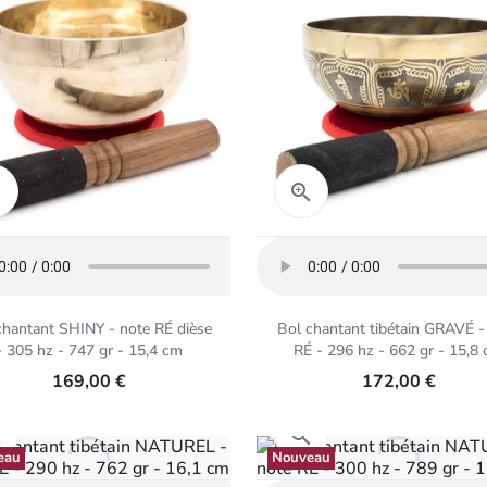
Aperçu rapide
Aperçu rapide


chantant SHINY - note RÉ dièse
Bol chantant tibétain GRAVÉ -
- 305 hz - 747 gr - 15,4 cm
RÉ - 296 hz - 662 gr - 15,8
169,00 €
172,00 €
Aperçu rapide
Aperçu rapide


eau
Nouveau