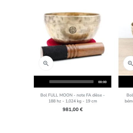
Aperçu rapide

Audio
Audio
Total
00:00
Player
Player
duration
Bol FULL MOON - note FA dièse -
Bol
188 hz - 1,024 kg - 19 cm
bémo
981,00 €