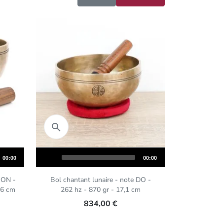
Aperçu rapide

Audio
Total
Total
00:00
00:00
Player
duration
duration
OON -
Bol chantant lunaire - note DO -
,6 cm
262 hz - 870 gr - 17,1 cm
834,00 €