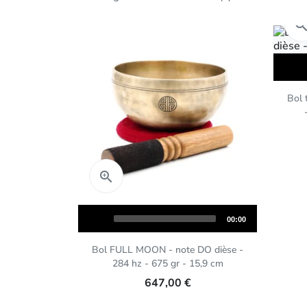
Audio
Player
Bol 
Aperçu rapide

Audio
Total
00:00
Player
duration
Bol FULL MOON - note DO dièse -
284 hz - 675 gr - 15,9 cm
647,00 €