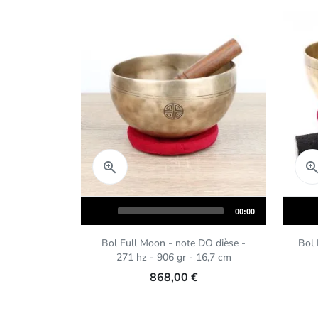
Aperçu rapide

Audio
Audio
Total
00:00
Player
Player
duration
Bol Full Moon - note DO dièse -
Bol
271 hz - 906 gr - 16,7 cm
868,00 €