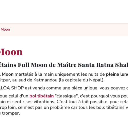
l Moon
 Moon
bétains Full Moon de Maître Santa Ratna Sh
ll Moon
martelés à la main uniquement les nuits de
pleine lun
itpur, au sud de Katmandou (la capitale du Népal).
MALOA SHOP est vendu comme une pièce unique, vous pouvez
 que celui d'un
bol tibétain
"classique", c'est pourquoi vous pou
in et sentir ses vibrations. C'est tout à fait possible, pour ce
 trop loin, ce n'est pas un problème car tous les bols tibétain
s tromper.