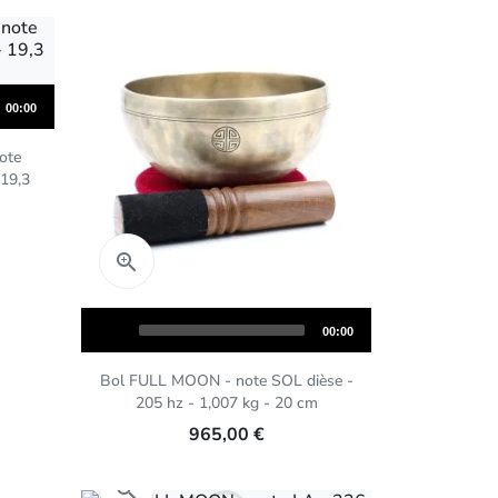
Total
00:00
duration
ote
 19,3
Aperçu rapide

Audio
Total
00:00
Player
duration
Bol FULL MOON - note SOL dièse -
205 hz - 1,007 kg - 20 cm
965,00 €
Aperçu rapide
