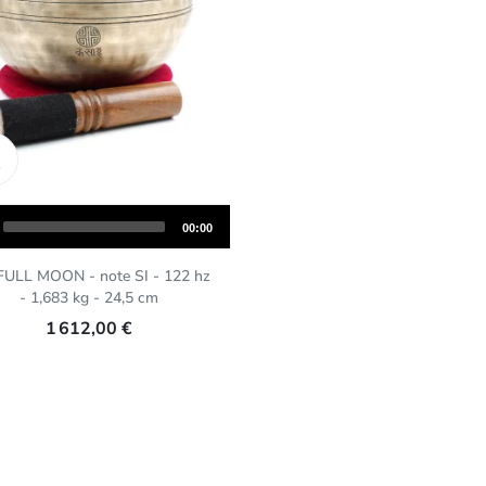
Aperçu rapide

Total
00:00
duration
FULL MOON - note SI - 122 hz
- 1,683 kg - 24,5 cm
1 612,00 €