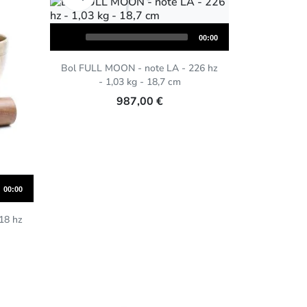
Audio
Total
00:00
Player
duration
Bol FULL MOON - note LA - 226 hz
- 1,03 kg - 18,7 cm
987,00 €
Total
00:00
duration
18 hz