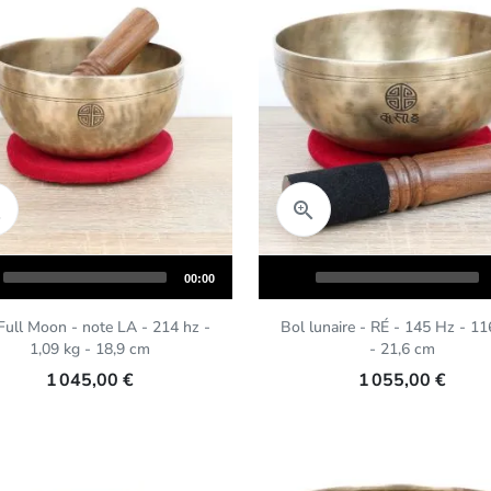
Aperçu rapide
Aperçu rapide


Audio
Total
00:00
Player
duration
Full Moon - note LA - 214 hz -
Bol lunaire - RÉ - 145 Hz - 11
1,09 kg - 18,9 cm
- 21,6 cm
1 045,00 €
1 055,00 €