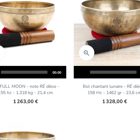
Aperçu rapide
Aperçu rapide


Audio
Total
00:00
Player
duration
 FULL MOON - note RÉ dièse -
Bol chantant lunaire - RÉ diè
155 hz - 1,318 kg - 21,4 cm
158 Hz - 1462 gr - 23,6 c
1 263,00 €
1 328,00 €