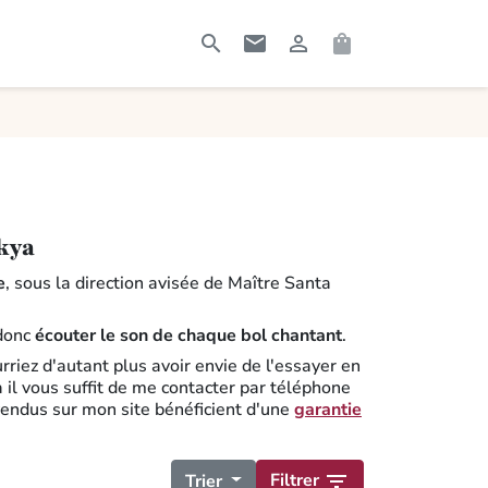




RECHERCHER
CONTACTEZ-MOI
CONNEXION
PANIER
akya
e
, sous la direction avisée de Maître Santa
 donc
écouter le son de chaque bol chantant
.
rriez d'autant plus avoir envie de l'essayer en
la il vous suffit de me contacter par téléphone
s vendus sur mon site bénéficient d'une
garantie
Filtrer

Trier