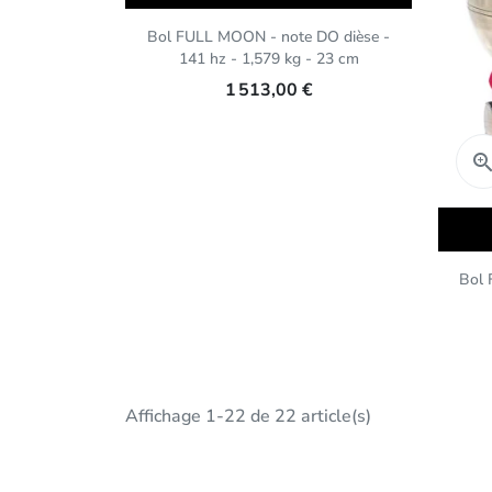
Bol FULL MOON - note DO dièse -
141 hz - 1,579 kg - 23 cm
1 513,00 €
Audio
Player
Bol 
Affichage 1-22 de 22 article(s)