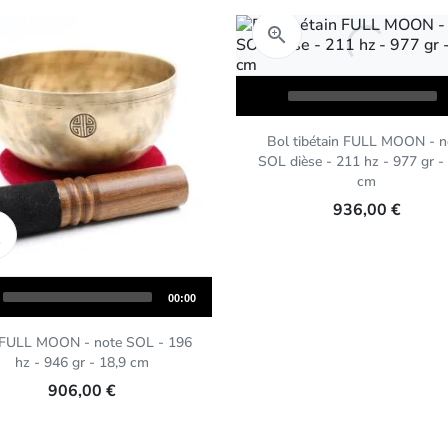
Aperçu rapide

Audio
Player
Bol tibétain FULL MOON - n
SOL dièse - 211 hz - 977 gr -
cm
936,00 €
Aperçu rapide

Total
00:00
duration
 FULL MOON - note SOL - 196
hz - 946 gr - 18,9 cm
906,00 €