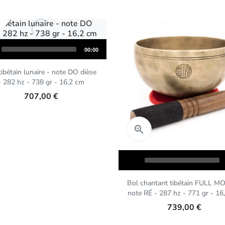
Aperçu rapide

Total
00:00
duration
tibétain lunaire - note DO dièse
- 282 hz - 738 gr - 16,2 cm
707,00 €
Aperçu rapide

Audio
Player
Bol chantant tibétain FULL M
note RÉ - 287 hz - 771 gr - 16
739,00 €