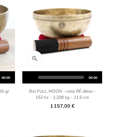
Aperçu rapide

Audio
Total
Total
00:00
00:00
Player
duration
duration
60 gr
Bol FULL MOON - note RÉ dièse -
152 hz - 1,208 kg - 21,5 cm
1 157,00 €