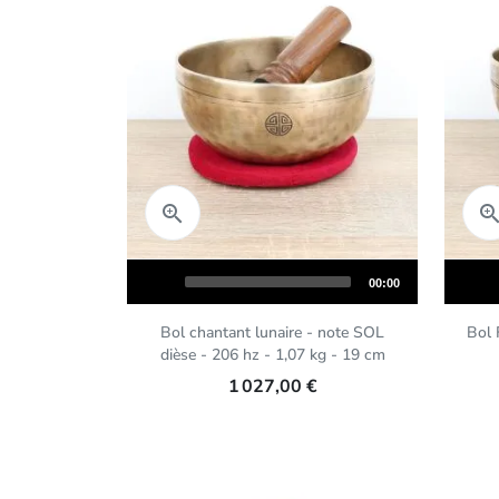
Aperçu rapide

Audio
Audio
Total
00:00
Player
Player
duration
Bol chantant lunaire - note SOL
Bol 
dièse - 206 hz - 1,07 kg - 19 cm
1 027,00 €