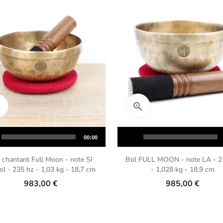
Aperçu rapide
Aperçu rapide


Audio
Total
00:00
Player
duration
 chantant Full Moon - note SI
Bol FULL MOON - note LA - 2
l - 235 hz - 1,03 kg - 18,7 cm
- 1,028 kg - 18,9 cm
983,00 €
985,00 €