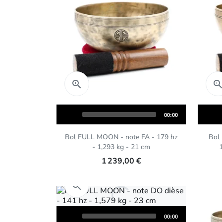
Aperçu rapide

Audio
Audio
Total
00:00
Player
Player
duration
Bol FULL MOON - note FA - 179 hz
Bol
- 1,293 kg - 21 cm
1 239,00 €
Aperçu rapide

Audio
Total
00:00
Player
duration