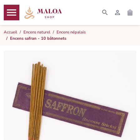




RECHERCHER
CONNEXI
PAN
MENU
Accueil
Encens naturel
Encens népalais
Encens safran - 10 bâtonnets