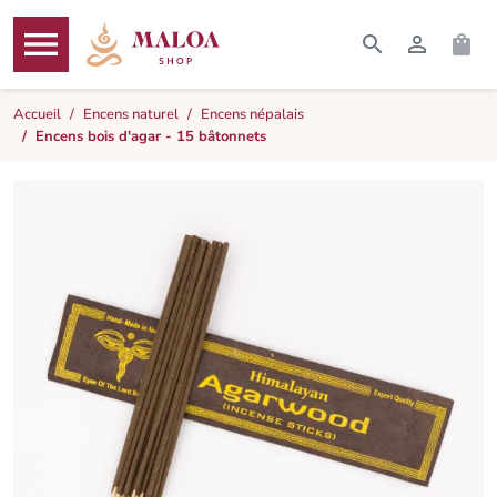




RECHERCHER
CONNEXI
PAN
MENU
Accueil
Encens naturel
Encens népalais
Encens bois d'agar - 15 bâtonnets