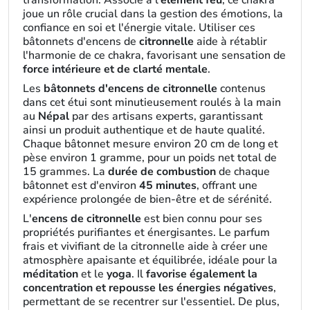
transformation. Associé à l'
élément feu
, ce chakra
joue un rôle crucial dans la gestion des émotions, la
confiance en soi et l'énergie vitale. Utiliser ces
bâtonnets d'encens de
citronnelle
aide à rétablir
l'harmonie de ce chakra, favorisant une sensation de
force intérieure et de clarté mentale
.
Les
bâtonnets d'encens de citronnelle
contenus
dans cet étui sont minutieusement roulés à la main
au
Népal
par des artisans experts, garantissant
ainsi un produit authentique et de haute qualité.
Chaque bâtonnet mesure environ 20 cm de long et
pèse environ 1 gramme, pour un poids net total de
15 grammes. La
durée de combustion
de chaque
bâtonnet est d'environ
45 minutes
, offrant une
expérience prolongée de bien-être et de sérénité.
L'
encens de citronnelle
est bien connu pour ses
propriétés purifiantes et énergisantes. Le parfum
frais et vivifiant de la citronnelle aide à créer une
atmosphère apaisante et équilibrée, idéale pour la
méditation
et le
yoga
. Il
favorise également la
concentration et repousse les énergies négatives
,
permettant de se recentrer sur l'essentiel. De plus,