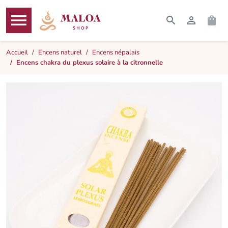




RECHERCHER
CONNEXI
PAN
MENU
Accueil
Encens naturel
Encens népalais
Encens chakra du plexus solaire à la citronnelle