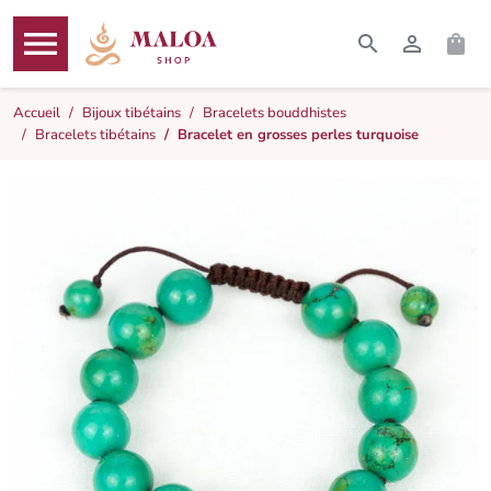




RECHERCHER
CONNEXI
PAN
MENU
Accueil
Bijoux tibétains
Bracelets bouddhistes
Bracelets tibétains
Bracelet en grosses perles turquoise