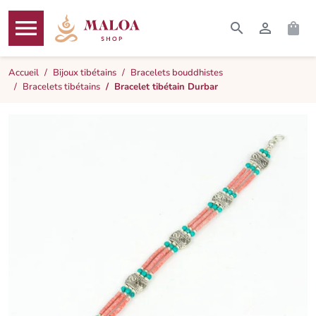




RECHERCHER
CONNEXI
PAN
MENU
Accueil
Bijoux tibétains
Bracelets bouddhistes
Bracelets tibétains
Bracelet tibétain Durbar