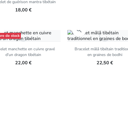
let de guérison mantra tibétain
18,00 €
Aperçu rapide
Aperçu rapide


re de stock
elet manchette en cuivre gravé
Bracelet mâlâ tibétain traditio
d'un dragon tibétain
en graines de bodhi
22,00 €
22,50 €