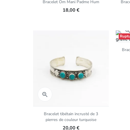
Bracelet Om Mani Padme Hum
Brace
18,00 €
Ruptu
Brac
Aperçu rapide

Bracelet tibétain incrusté de 3
pierres de couleur turquoise
20,00 €