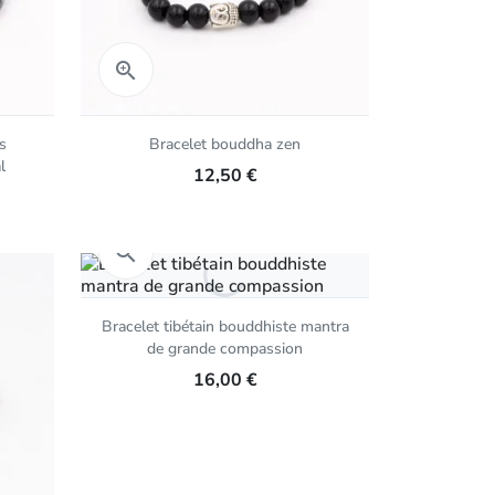
Aperçu rapide

s
Bracelet bouddha zen
l
12,50 €
Aperçu rapide

Bracelet tibétain bouddhiste mantra
de grande compassion
16,00 €