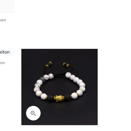
ani
ton
Aperçu rapide
