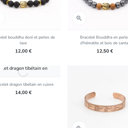
Aperçu rapide
Aperçu rapide


elet bouddha doré et perles de
Bracelet Bouddha en perle
lave
d'hématite et bois de santa
12,00 €
12,50 €
Aperçu rapide

celet dragon tibétain en cuivre
14,00 €
Aperçu rapide