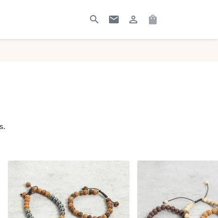




RECHERCHER
CONTACTEZ-MOI
CONNEXION
PANIER
s.