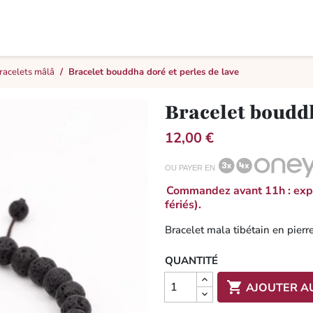
racelets mâlâ
Bracelet bouddha doré et perles de lave
Bracelet bouddh
12,00 €
OU PAYER EN
Commandez avant 11h : expé
fériés).
Bracelet mala tibétain en pierr
QUANTITÉ

AJOUTER A