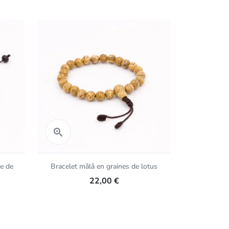
Aperçu rapide
Aper


te de
Bracelet mâlâ en graines de lotus
Brac
22,00 €