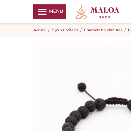

MENU
Accueil
Bijoux tibétains
Bracelets bouddhistes
B