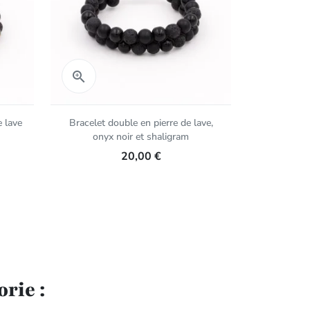
Aperçu rapide
Aper


e lave
Bracelet double en pierre de lave,
Mâlâ en pie
onyx noir et shaligram
20,00 €
rie :