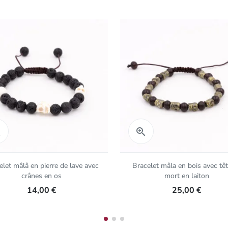
Aperçu rapide
Aperçu rapide


elet mâlâ en pierre de lave avec
Bracelet mâla en bois avec tê
crânes en os
mort en laiton
14,00 €
25,00 €