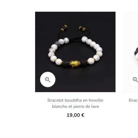
Aperçu rapide

Bracelet bouddha en howlite
Brac
blanche et pierre de lave
19,00 €