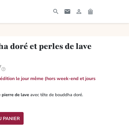




RECHERCHER
CONTACTEZ-MOI
CONNEXION
PANIER
a doré et perles de lave
dition le jour même (hors week-end et jours
e
pierre de lave
avec tête de bouddha doré.
U PANIER