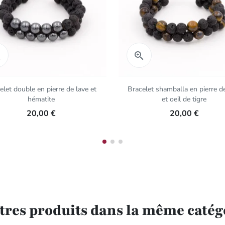
Aperçu rapide
Aperçu rapide


elet double en pierre de lave et
Bracelet shamballa en pierre d
hématite
et oeil de tigre
20,00 €
20,00 €
utres produits dans la même catégo