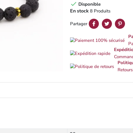

Disponible
En stock
8 Produits
Partager
Pa
Pa
Expéditi
Commande
Politiq
Retours