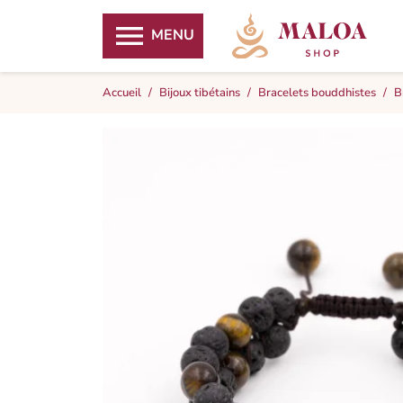

MENU
Accueil
Bijoux tibétains
Bracelets bouddhistes
B