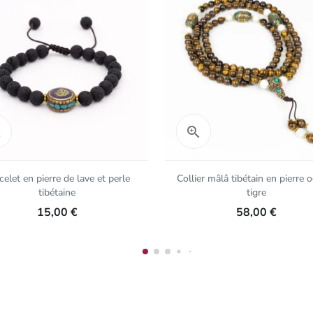
Aperçu rapide
Aperçu rapide


celet en pierre de lave et perle
Collier mâlâ tibétain en pierre o
tibétaine
tigre
15,00 €
58,00 €