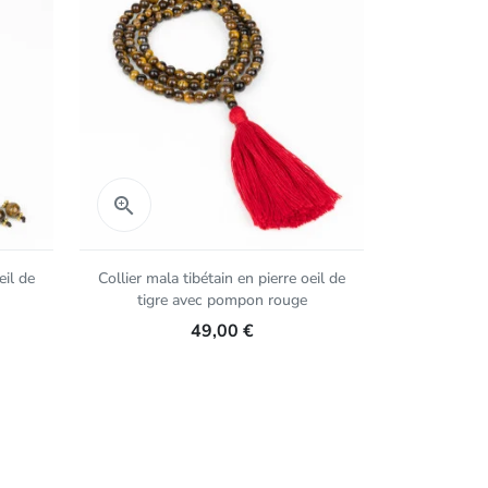
Aperçu rapide
Aper


eil de
Collier mala tibétain en pierre oeil de
Bracelet sh
tigre avec pompon rouge
tigre, 
49,00 €