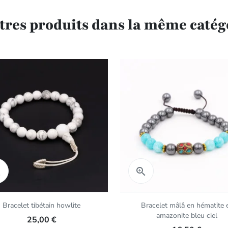
utres produits dans la même catégo
Aperçu rapide
Aperçu rapide


Bracelet tibétain howlite
Bracelet mâlâ en hématite 
amazonite bleu ciel
25,00 €