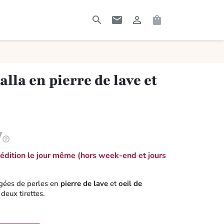




RECHERCHER
CONTACTEZ-MOI
CONNEXION
PANIER
lla en pierre de lave et
dition le jour même (hors week-end et jours
gées de perles en
pierre de lave
et
oeil de
deux tirettes.