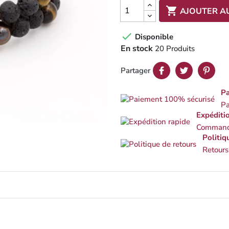

AJOUTER A

Disponible
En stock
20 Produits
Partager
Pa
Pa
Expéditi
Commande
Politiq
Retours