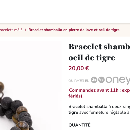
racelets mâlâ
Bracelet shamballa en pierre de lave et oeil de tigre
Bracelet shamba
oeil de tigre
20,00 €
OU PAYER EN
Commandez avant 11h : expé
fériés).
Bracelet shamballa
à deux ran
tigre
avec fermeture réglable à 
QUANTITÉ