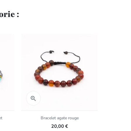
rie :
Aperçu rapide
Aper


et
Bracelet agate rouge
Bracel
d'hémat
20,00 €