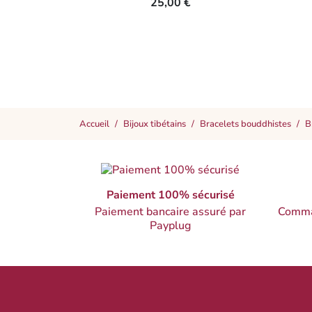
25,00 €
Accueil
Bijoux tibétains
Bracelets bouddhistes
B
Paiement 100% sécurisé
Paiement bancaire assuré par
Comma
Payplug