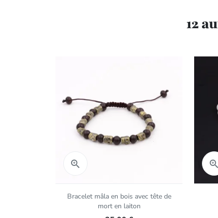
12 a
Aperçu rapide

Bracelet mâla en bois avec tête de
mort en laiton