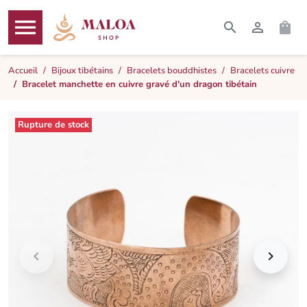




RECHERCHER
CONNEXI
PAN
MENU
Accueil
Bijoux tibétains
Bracelets bouddhistes
Bracelets cuivre
Bracelet manchette en cuivre gravé d'un dragon tibétain
Rupture de stock

