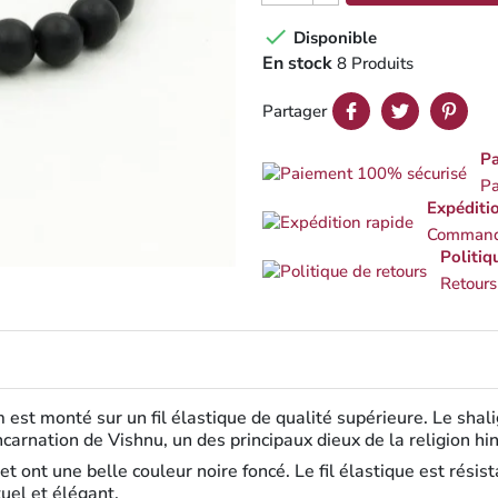

Disponible
En stock
8 Produits
Partager
Pa
Pa
Expéditi
Commande
Politiq
Retours
est monté sur un fil élastique de qualité supérieure. Le shal
carnation de Vishnu, un des principaux dieux de la religion hi
t ont une belle couleur noire foncé. Le fil élastique est résis
tuel et élégant.