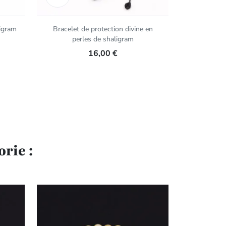
ligram
Bracelet de protection divine en
Bracel
perles de shaligram
16,00 €
rie :