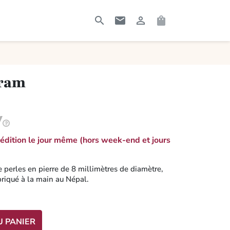




RECHERCHER
CONTACTEZ-MOI
CONNEXION
PANIER
gram
dition le jour même (hors week-end et jours
perles en pierre de 8 millimètres de diamètre,
abriqué à la main au Népal.
U PANIER