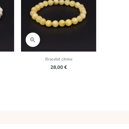
Aperçu rapide
Aper


Bracelet citrine
Brac
28,00 €