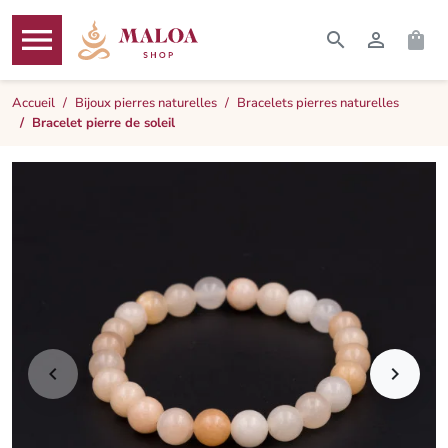




RECHERCHER
CONNEXI
PAN
MENU
Accueil
Bijoux pierres naturelles
Bracelets pierres naturelles
Bracelet pierre de soleil

