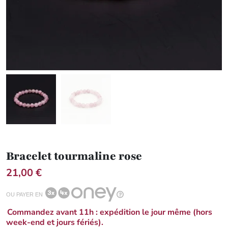
Bracelet tourmaline rose
21,00 €
OU PAYER EN
Commandez avant 11h : expédition le jour même (hors
week-end et jours fériés).