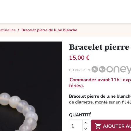
naturelles
Bracelet pierre de lune blanche
Bracelet pierre
15,00 €
OU PAYER EN
Commandez avant 11h : expé
fériés).
Bracelet pierre de lune blanch
de diamètre, monté sur un fil é
QUANTITÉ

AJOUTER A