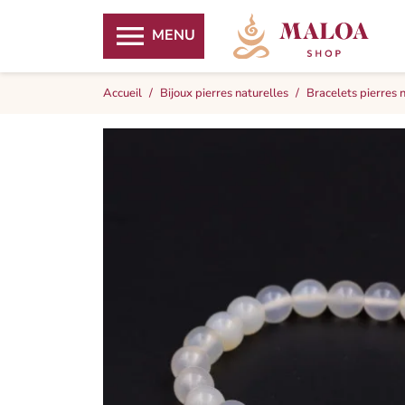

MENU
Accueil
Bijoux pierres naturelles
Bracelets pierres 