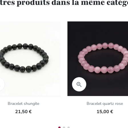
utres produits dans la même catégo
Aperçu rapide
Aperçu rapide


Bracelet shungite
Bracelet quartz rose
21,50 €
15,00 €