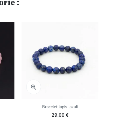
rie :
Aperçu rapide
Aper


Bracelet lapis lazuli
Bracel
29,00 €