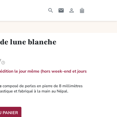




RECHERCHER
CONTACTEZ-MOI
CONNEXION
PANIER
 de lune blanche
dition le jour même (hors week-end et jours
e
composé de perles en pierre de 8 millimètres
lastique et fabriqué à la main au Népal.
U PANIER