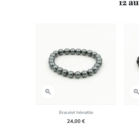
12 a
Aperçu rapide

Bracelet hématite
24,00 €