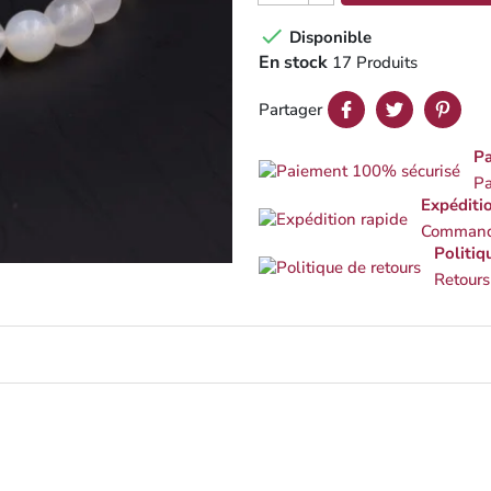

Disponible
En stock
17 Produits
Partager
Pa
Pa
Expéditi
Commande
Politiq
Retours