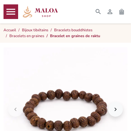




RECHERCHER
CONNEXI
PAN
MENU
Accueil
Bijoux tibétains
Bracelets bouddhistes
Bracelets en graines
Bracelet en graines de raktu

