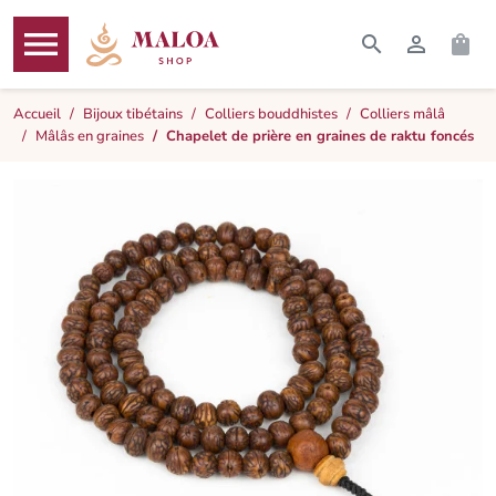




RECHERCHER
CONNEXI
PAN
MENU
Accueil
Bijoux tibétains
Colliers bouddhistes
Colliers mâlâ
Mâlâs en graines
Chapelet de prière en graines de raktu foncés