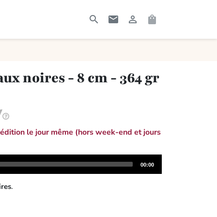




RECHERCHER
CONTACTEZ-MOI
CONNEXION
PANIER
ux noires - 8 cm - 364 gr
dition le jour même (hors week-end et jours
Total
00:00
duration
ires
.