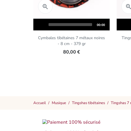
Aperçu rapide

Audio
Audio
Total
00:00
Player
Player
duration
Cymbales tibétaines 7 métaux noires
Ting
- 8 cm - 379 gr
80,00 €
Accueil
Musique
Tingshas tibétaines
Tingshas 7