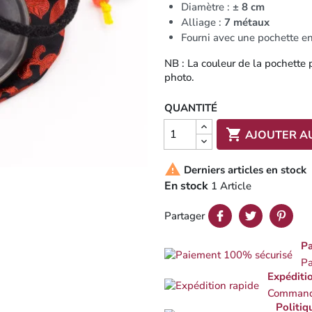
Diamètre :
± 8 cm
Alliage :
7 métaux
Fourni avec une pochette en
NB : La couleur de la pochette p
photo.
QUANTITÉ

AJOUTER A

Derniers articles en stock
En stock
1 Article
Partager
Pa
Pa
Expéditi
Commande
Politiq