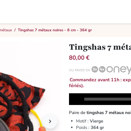
 métaux
Tingshas 7 métaux noires - 8 cm - 364 gr
Tingshas 7 méta
80,00 €
OU PAYER EN
Commandez avant 11h : expé
fériés).
Audio
Player
Paire de
tingshas 7 métaux no

Motif :
Vierge
Poids :
364 gr