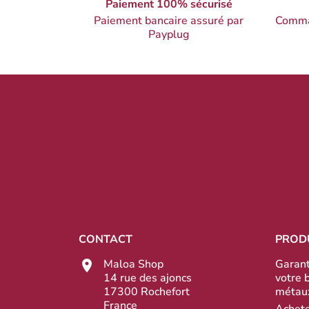
Paiement 100% sécurisé
Paiement bancaire assuré par
Comma
Payplug
CONTACT
PROD
Maloa Shop
Garant
14 rue des ajoncs
votre 
17300 Rochefort
métau
France