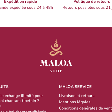
Expédition rapide
Politique de retours
nde expédiée sous 24 à 48h
Retours possibles sous 21 
UITS
MALOA SERVICE
ie échange illimité pour
Livraison et retours
bol chantant tibétain 7
Mentions légales
x
Conditions générales de ven