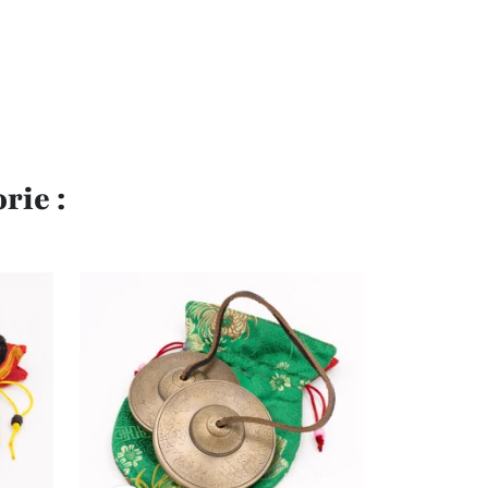
rie :