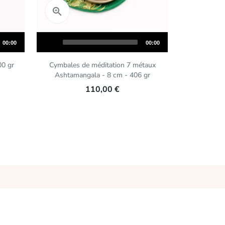
Aperçu rapide
Aper


Audio
Audio
Total
Total
00:00
00:00
Player
Player
duration
duration
00 gr
Cymbales de méditation 7 métaux
Cymbales
Ashtamangala - 8 cm - 406 gr
Ashtaman
110,00 €