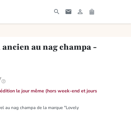




RECHERCHER
CONTACTEZ-MOI
CONNEXION
PANIER
n ancien au nag champa -
dition le jour même (hors week-end et jours
rel au nag champa de la marque "Lovely