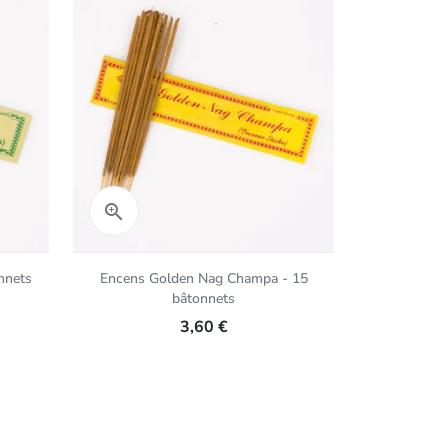
Rupture de 
Aperçu rapide
Aper


nnets
Encens Golden Nag Champa - 15
Encens 
bâtonnets
cham
3,60 €