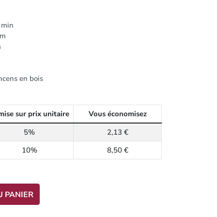
 min
cm
m
encens en bois
ise sur prix unitaire
Vous économisez
5%
2,13 €
10%
8,50 €
U PANIER