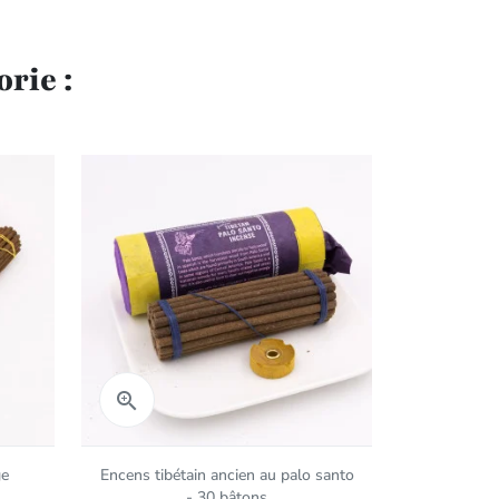
rie :
Aperçu rapide
Aper


ge
Encens tibétain ancien au palo santo
Dhyan - En
- 30 bâtons