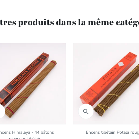
utres produits dans la même catégo
Aperçu rapide
Aperçu rapide


ncens Himalaya - 44 bâtons
Encens tibétain Potala rou
d'encens tibétain