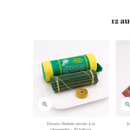
12 a
Aperçu rapide

Encens tibétain ancien à la
E
citronnelle - 30 bâtons