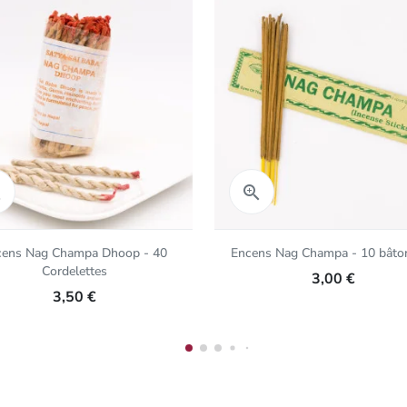
Aperçu rapide
Aperçu rapide


cens Nag Champa Dhoop - 40
Encens Nag Champa - 10 bâto
Cordelettes
3,00 €
3,50 €