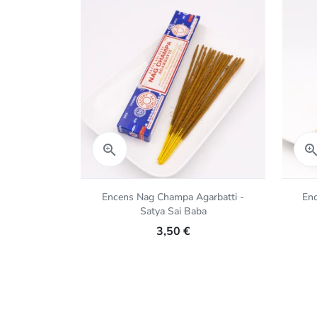
Aperçu rapide

Encens Nag Champa Agarbatti -
En
Satya Sai Baba
3,50 €