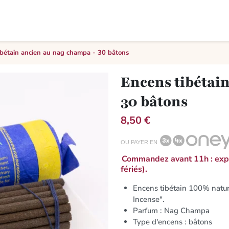
ibétain ancien au nag champa - 30 bâtons
Encens tibétai
30 bâtons
8,50 €
OU PAYER EN
Commandez avant 11h : expé
fériés).
Encens tibétain 100% natu
Incense".
Parfum : Nag Champa
Type d'encens : bâtons