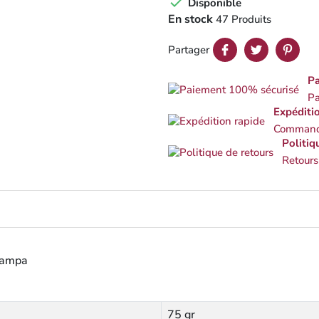

Disponible
En stock
47 Produits
Partager
Pa
Pa
Expéditi
Commande
Politiq
Retours
hampa
75 gr