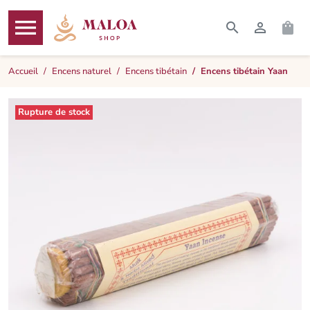




RECHERCHER
CONNEXI
PAN
MENU
Accueil
Encens naturel
Encens tibétain
Encens tibétain Yaan
Rupture de stock