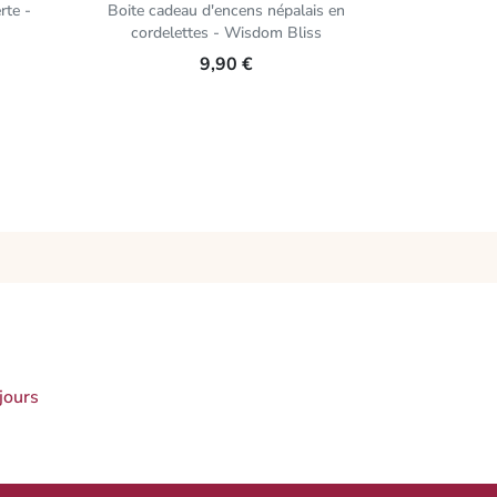
rte -
Boite cadeau d'encens népalais en
Encens au
cordelettes - Wisdom Bliss
9,90 €
jours