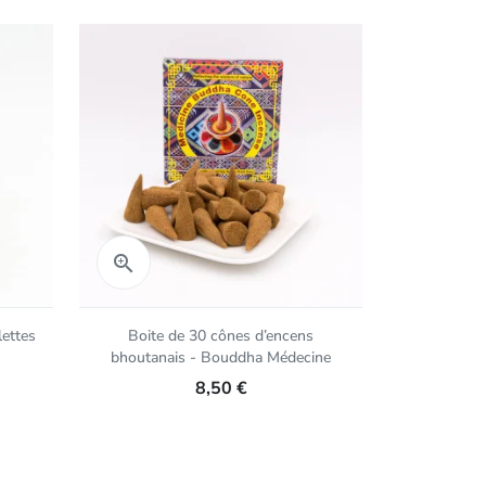
Aperçu rapide
Aper


lettes
Boite de 30 cônes d’encens
Bâtons d
bhoutanais - Bouddha Médecine
Bo
8,50 €