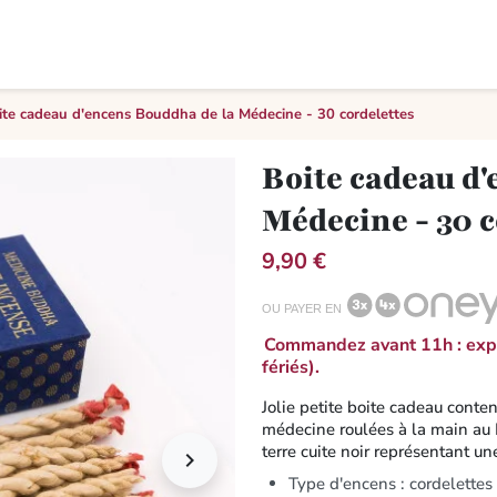
ite cadeau d'encens Bouddha de la Médecine - 30 cordelettes
Boite cadeau d
Médecine - 30 c
9,90 €
OU PAYER EN
Commandez avant 11h : expé
fériés).
Jolie petite boite cadeau conte
médecine roulées à la main au
terre cuite noir représentant une

Type d'encens : cordelettes