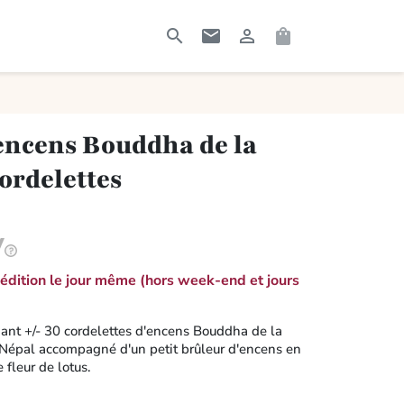




RECHERCHER
CONTACTEZ-MOI
CONNEXION
PANIER
'encens Bouddha de la
ordelettes
dition le jour même (hors week-end et jours
nant +/- 30 cordelettes d'encens Bouddha de la
 Népal accompagné d'un petit brûleur d'encens en
 fleur de lotus.