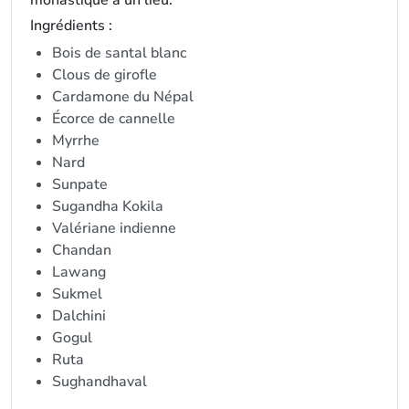
monastique à un lieu.
Ingrédients :
Bois de santal blanc
Clous de girofle
Cardamone du Népal
Écorce de cannelle
Myrrhe
Nard
Sunpate
Sugandha Kokila
Valériane indienne
Chandan
Lawang
Sukmel
Dalchini
Gogul
Ruta
Sughandhaval