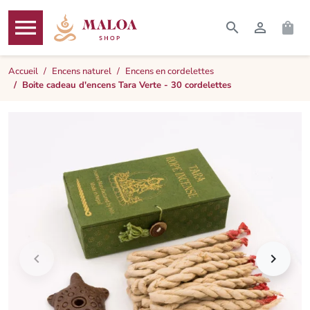




RECHERCHER
CONNEXI
PAN
MENU
Accueil
Encens naturel
Encens en cordelettes
Boite cadeau d'encens Tara Verte - 30 cordelettes

