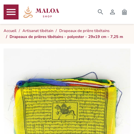




RECHERCHER
CONNEXI
PAN
MENU
Accueil
Artisanat tibétain
Drapeaux de prière tibétains
Drapeaux de prières tibétains - polyester - 29x19 cm - 7,25 m