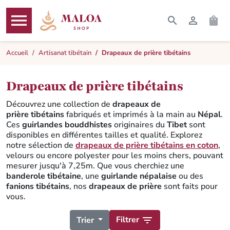




RECHERCHER
CONNEXI
PAN
MENU
Accueil
Artisanat tibétain
Drapeaux de prière tibétains
Drapeaux de prière tibétains
Découvrez une collection de
drapeaux de
prière tibétains
fabriqués et imprimés à la main au
Népal
.
Ces
guirlandes bouddhistes
originaires du
Tibet
sont
disponibles en différentes tailles et qualité. Explorez
notre sélection de
drapeaux de prière tibétains en coton
,
velours ou encore polyester pour les moins chers, pouvant
mesurer jusqu'à 7,25m. Que vous cherchiez une
banderole tibétaine
, une
guirlande népalaise
ou des
fanions tibétains
, nos
drapeaux de prière
sont faits pour
vous.
Filtrer

Trier