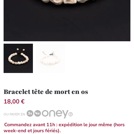
Bracelet tête de mort en os
18,00 €
OU PAYER EN
Commandez avant 11h : expédition le jour même (hors
week-end et jours fériés).