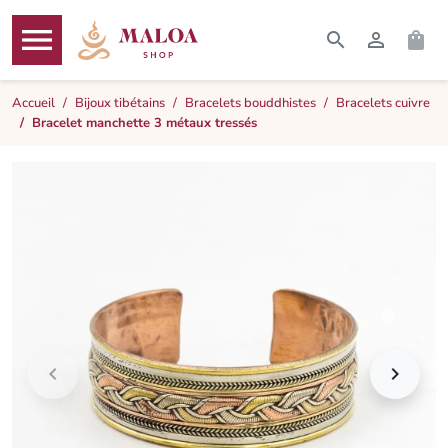




RECHERCHER
CONNEXI
PAN
MENU
Accueil
Bijoux tibétains
Bracelets bouddhistes
Bracelets cuivre
Bracelet manchette 3 métaux tressés

