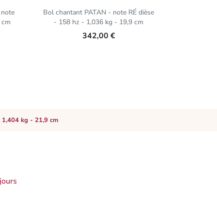
 note
Bol chantant PATAN - note RÉ dièse
Bol PATAN 
9 cm
- 158 hz - 1,036 kg - 19,9 cm
- 
342,00 €
 1,404 kg - 21,9 cm
jours