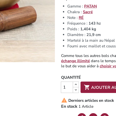
Gamme :
PATAN
Chakra :
Sacré
Note :
RÉ
Fréquence :
143 hz
Poids :
1,404 kg
Diamètre :
21,9 cm
Martelé à la main au Népal
Fourni avec maillet et couss
Comme tous les autres bols chan
échange illimité
dans le temps.
le but de vous aider à
choisir v
QUANTITÉ

AJOUTER A

Derniers articles en stock
En stock
1 Article