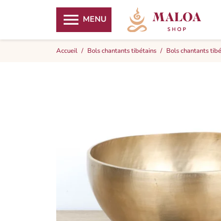

MENU
Accueil
Bols chantants tibétains
Bols chantants tib