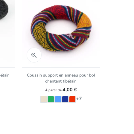
Aperçu rapide
Aper


bétain
Coussin support en anneau pour bol
Coussin
chantant tibétain
c
4,00 €
À partir de
+7