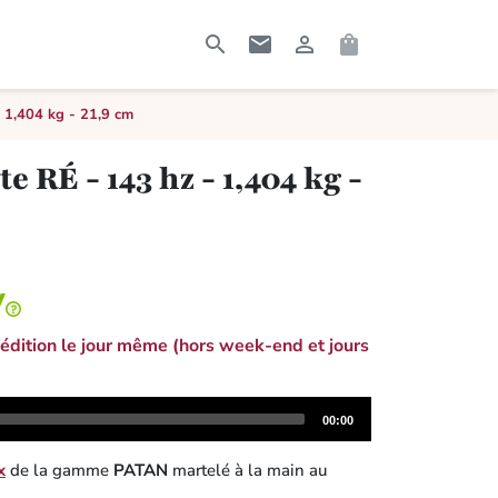




RECHERCHER
CONTACTEZ-MOI
CONNEXION
PANIER
 1,404 kg - 21,9 cm
 RÉ - 143 hz - 1,404 kg -
dition le jour même (hors week-end et jours
Total
00:00
duration
x
de la gamme
PATAN
martelé à la main au