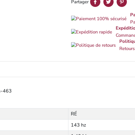
Partager
Pa
Pa
Expéditi
Commande
Politiq
Retours
m-463
RÉ
143 hz