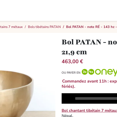
étains 7 métaux
Bols tibétains PATAN
Bol PATAN - note RÉ - 143 hz -
Bol PATAN - note
21,9 cm
463,00 €
OU PAYER EN
Commandez avant 11h : expé
fériés).
Audio
Player
Bol chantant tibétain 7 métau
Népal.