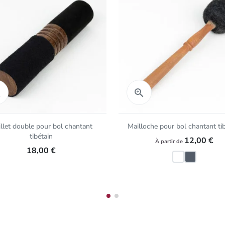
Aperçu rapide
Aperçu rapide


llet double pour bol chantant
Mailloche pour bol chantant ti
tibétain
12,00 €
À partir de
18,00 €