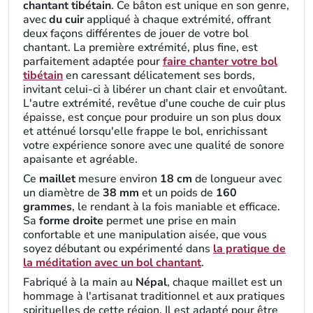
chantant tibétain
. Ce bâton est unique en son genre,
avec
du cuir
appliqué à chaque extrémité, offrant
deux façons différentes de jouer de votre bol
chantant. La première extrémité, plus fine, est
parfaitement adaptée pour
faire chanter votre bol
tibétain
en caressant délicatement ses bords,
invitant celui-ci à libérer un chant clair et envoûtant.
L'autre extrémité, revêtue d'une couche de cuir plus
épaisse, est conçue pour produire un son plus doux
et atténué lorsqu'elle frappe le bol, enrichissant
votre expérience sonore avec une qualité de sonore
apaisante et agréable.
Ce
maillet
mesure environ
18 cm
de longueur avec
un diamètre de
38 mm
et un poids de
160
grammes
, le rendant à la fois maniable et efficace.
Sa
forme droite
permet une prise en main
confortable et une manipulation aisée, que vous
soyez débutant ou expérimenté dans
la pratique de
la méditation avec un bol chantant
.
Fabriqué à la main au
Népal
, chaque maillet est un
hommage à l'artisanat traditionnel et aux pratiques
spirituelles de cette région. Il est adapté pour être