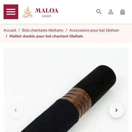




RECHERCHER
CONNEXI
PAN
MENU
Accueil
Bols chantants tibétains
Accessoires pour bol tibétain
Maillet double pour bol chantant tibétain

