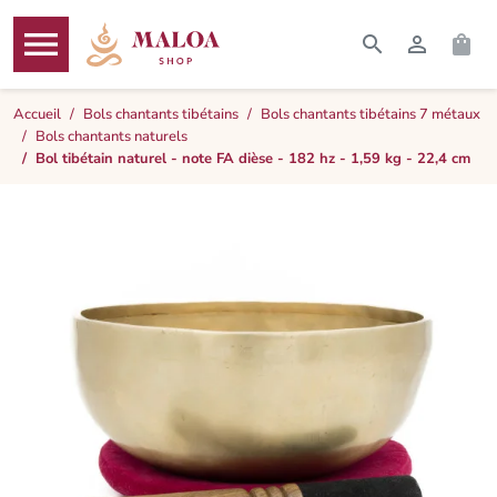




RECHERCHER
CONNEXI
PAN
MENU
Accueil
Bols chantants tibétains
Bols chantants tibétains 7 métaux
Bols chantants naturels
Bol tibétain naturel - note FA dièse - 182 hz - 1,59 kg - 22,4 cm