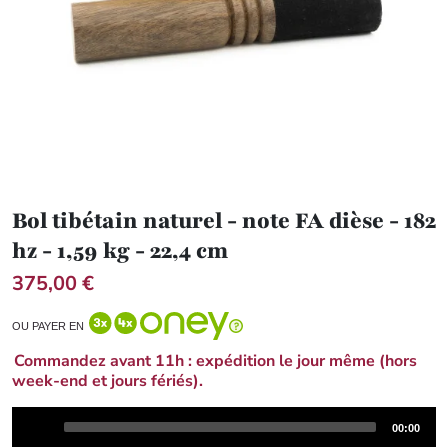
Bol tibétain naturel - note FA dièse - 182
hz - 1,59 kg - 22,4 cm
375,00 €
OU PAYER EN
Commandez avant 11h : expédition le jour même (hors
week-end et jours fériés).
Audio
Total
00:00
Player
duration