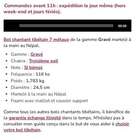
Commandez avant 11h : expédition le jour même (hors
week-end et jours fériés).
Audio
Total
00:00
Player
duration
Bol chantant tibétain 7 métaux
de la gamme
Gravé
martelé à
la main au Népal.
Gamme :
Gravé
Chakra :
Troisième oeil
Note :
SI bémol
Fréquence :
116 hz
Poids :
1,783 kg
Diamètre :
24,5 cm
Martelé à la main au Népal
Fourni avec maillet et coussin support
Comme tous les autres bols chantants tibétains, il bénéfice de
la
garantie échange illimité
dans le temps. N'hésitez pas à
consulter mon guide conçu dans le but de vous aider à
choisir
votre bol tibétain
.