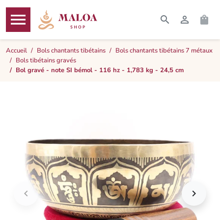




RECHERCHER
CONNEXI
PAN
MENU
Accueil
Bols chantants tibétains
Bols chantants tibétains 7 métaux
Bols tibétains gravés
Bol gravé - note SI bémol - 116 hz - 1,783 kg - 24,5 cm

