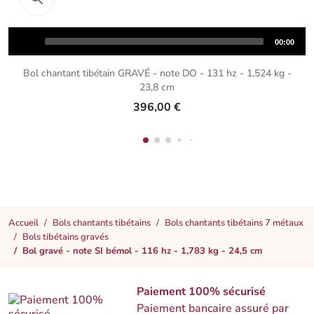
Audio
Total
00:00
Player
duration
Bol chantant tibétain GRAVÉ - note DO - 131 hz - 1,524 kg -
23,8 cm
396,00 €
Accueil
Bols chantants tibétains
Bols chantants tibétains 7 métaux
Bols tibétains gravés
Bol gravé - note SI bémol - 116 hz - 1,783 kg - 24,5 cm
Paiement 100% sécurisé
Paiement bancaire assuré par