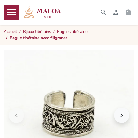




RECHERCHER
CONNEXI
PAN
MENU
Accueil
Bijoux tibétains
Bagues tibétaines
Bague tibétaine avec filigranes

