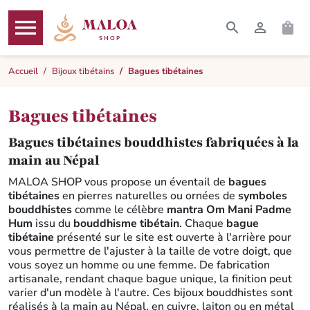




RECHERCHER
CONNEXI
PAN
MENU
Accueil
Bijoux tibétains
Bagues tibétaines
Bagues tibétaines
Bagues tibétaines bouddhistes fabriquées à la
main au Népal
MALOA SHOP vous propose un éventail de
bagues
tibétaines
en pierres naturelles ou ornées de
symboles
bouddhistes
comme le célèbre
mantra Om Mani Padme
Hum
issu du
bouddhisme tibétain
. Chaque
bague
tibétaine
présenté sur le site est ouverte à l'arrière pour
vous permettre de l'ajuster à la taille de votre doigt, que
vous soyez un homme ou une femme. De fabrication
artisanale, rendant chaque bague unique, la finition peut
varier d'un modèle à l'autre. Ces bijoux bouddhistes sont
réalisés à la main au Népal, en cuivre, laiton ou en métal