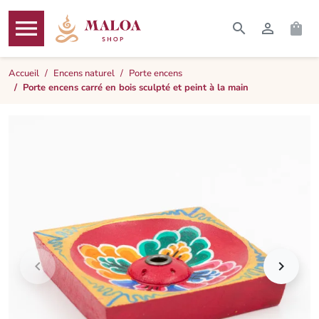




RECHERCHER
CONNEXI
PAN
MENU
Accueil
Encens naturel
Porte encens
Porte encens carré en bois sculpté et peint à la main

