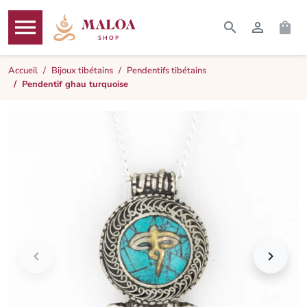




RECHERCHER
CONNEXI
PAN
MENU
Accueil
Bijoux tibétains
Pendentifs tibétains
Pendentif ghau turquoise

