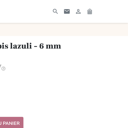




RECHERCHER
CONTACTEZ-MOI
CONNEXION
PANIER
pis lazuli - 6 mm
U PANIER