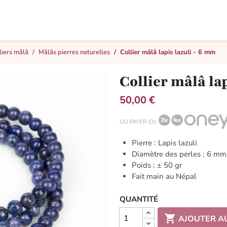
liers mâlâ
Mâlâs pierres naturelles
Collier mâlâ lapis lazuli - 6 mm
Collier mâlâ la
50,00 €
OU PAYER EN
Pierre : Lapis lazuli
Diamètre des perles : 6 mm
Poids : ± 50 gr
Fait main au Népal
QUANTITÉ

AJOUTER A