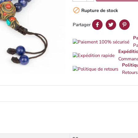

Rupture de stock
Partager
Pa
Pa
Expéditi
Commande
Politiq
Retours