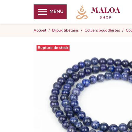

MENU
Accueil
Bijoux tibétains
Colliers bouddhistes
Col
Rupture de stock