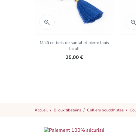
Aperçu rapide

Mâlâ en bois de santal et pierre lapis
lazuli
25,00 €
Accueil
Bijoux tibétains
Colliers bouddhistes
Col