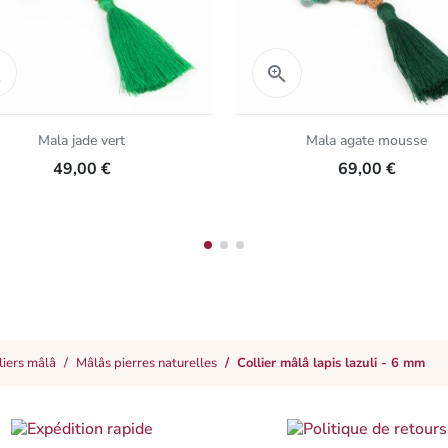
Aperçu rapide
Aperçu rapide


Mala jade vert
Mala agate mousse
49,00 €
69,00 €
liers mâlâ
Mâlâs pierres naturelles
Collier mâlâ lapis lazuli - 6 mm