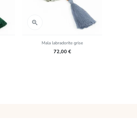
Aperçu rapide
Aper


Mala labradorite grise
M
72,00 €