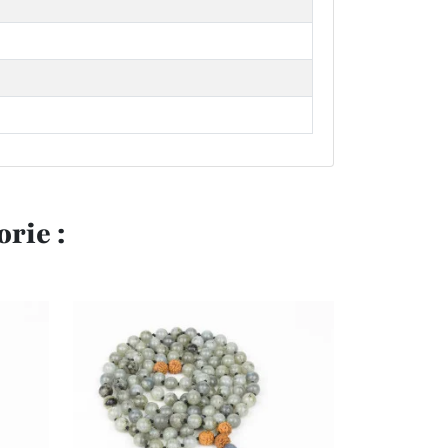
rie :