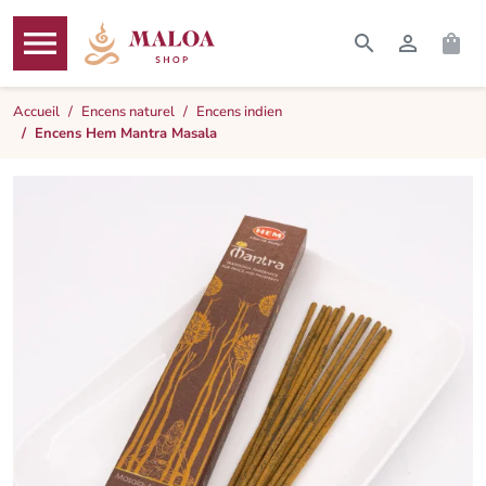




RECHERCHER
CONNEXI
PAN
MENU
Accueil
Encens naturel
Encens indien
Encens Hem Mantra Masala