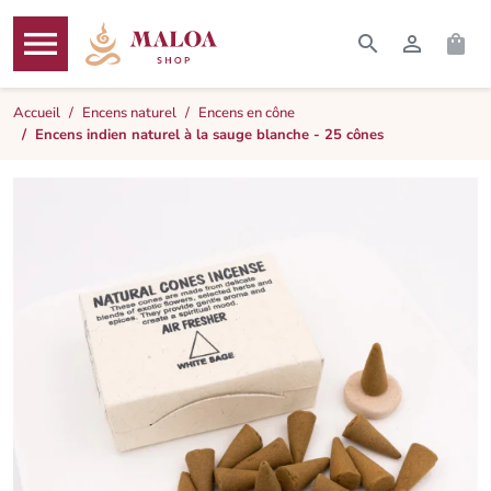




RECHERCHER
CONNEXI
PAN
MENU
Accueil
Encens naturel
Encens en cône
Encens indien naturel à la sauge blanche - 25 cônes