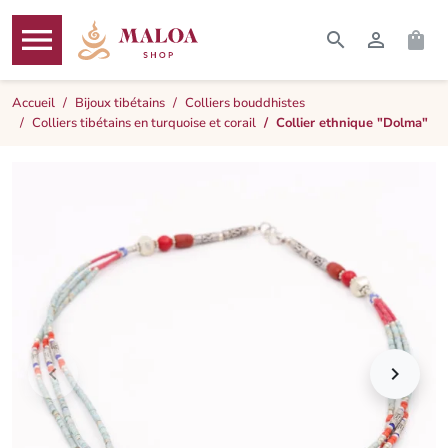




RECHERCHER
CONNEXI
PAN
MENU
Accueil
Bijoux tibétains
Colliers bouddhistes
Colliers tibétains en turquoise et corail
Collier ethnique "Dolma"

