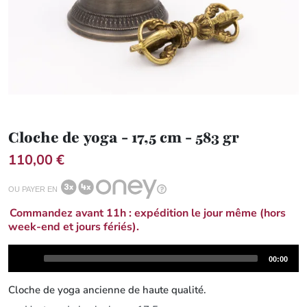
Cloche de yoga - 17,5 cm - 583 gr
110,00 €
OU PAYER EN
Commandez avant 11h : expédition le jour même (hors
week-end et jours fériés).
Audio
Total
00:00
Player
duration
Cloche de yoga ancienne de haute qualité.