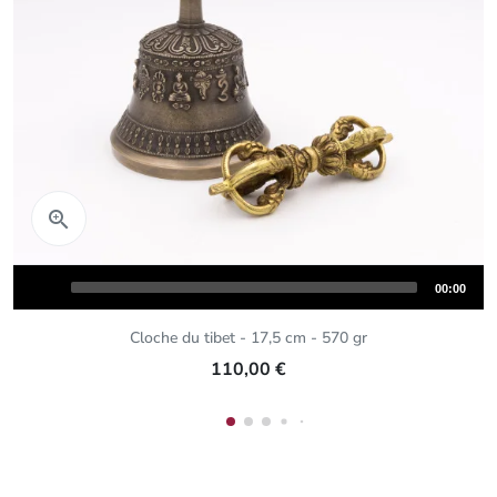
Aperçu rapide

Audio
Total
00:00
Player
duration
Cloche du tibet - 17,5 cm - 570 gr
110,00 €