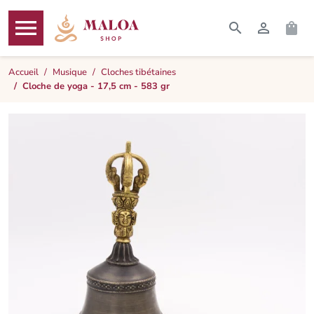




RECHERCHER
CONNEXI
PAN
MENU
Accueil
Musique
Cloches tibétaines
Cloche de yoga - 17,5 cm - 583 gr